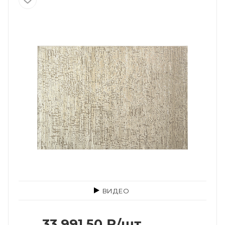
ВИДЕО
33 991.50
₽
/шт