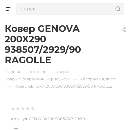
Ковер GENOVA
200X290
938507/2929/90
RAGOLLE
—
—
—
Главная
Каталог
Ковры
—
Ковры с современным рисунком
Абстракция, лофт
—
Ковер GENOVA 200X290 938507/2929/90 RAGOLLE
Артикул:
GEN.200X290 938507/2929/90