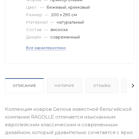
Цвет:
—
бежевый, кремовый
Размер
—
200 x 290 см
Материал
—
натуральный
Состав
—
вискоза
Дизайн
—
современный
Все характеристики
ОПИСАНИЕ
НАЛИЧИЕ
ОТЗЫВЫ
КАК
Коллекция ковров Genova известной бельгийской
компании RAGOLLE отличается изысканным
европейским классическим и современным
дизайном, который удивительно сочетается с ярко