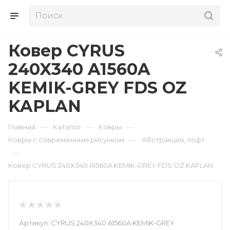
Ковер CYRUS
240X340 A1560A
KEMIK-GREY FDS OZ
KAPLAN
—
—
—
Главная
Каталог
Ковры
—
Ковры с современным рисунком
Абстракция, лофт
—
Ковер CYRUS 240X340 A1560A KEMIK-GREY FDS OZ KAPLAN
Артикул:
CYRUS 240X340 A1560A KEMIK-GREY