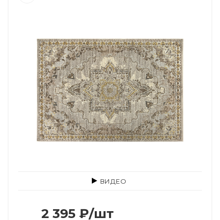
ВИДЕО
2 395
₽
/шт