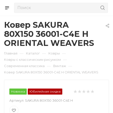
Ковер SAKURA
80X150 36001-C4E H
ORIENTAL WEAVERS
—
—
—
Главная
Каталог
Ковры
—
Ковры с классическим рисунком
—
—
Современная классика
Винтаж
Ковер SAKURA 80X150 36001-C4E H ORIENTAL WEAVERS
Новинка
Юбилейная скидка
Артикул:
SAKURA 80X150 36001-C4E H