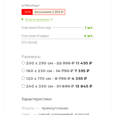
4 790
₽
/шт
-
50
%
Экономия
2 395 ₽
Есть в наличии
: 5
Магазин Мастер
1 шт.
Магазин Ковры
4 шт.
(Остров)
Размеры:
200 x 290 см -
22 990 ₽
11 495 ₽
160 x 230 см -
14 790 ₽
7 395 ₽
120 x 170 см -
8 790 ₽
4 395 ₽
240 x 330 см -
31 690 ₽
15 845 ₽
Характеристики
Форма
—
прямоугольник
Цвет:
—
серый, коричневый, золотой