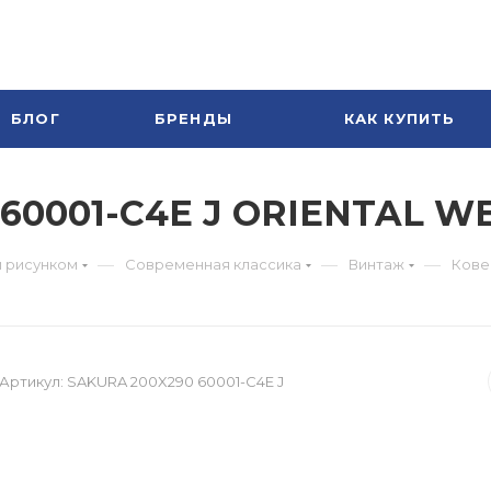
БЛОГ
БРЕНДЫ
КАК КУПИТЬ
 60001-C4E J ORIENTAL 
—
—
—
м рисунком
Современная классика
Винтаж
Кове
Артикул:
SAKURA 200X290 60001-C4E J