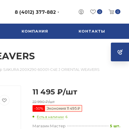
0
0
8 (4012) 377-882
КОМПАНИЯ
КОНТАКТЫ
WEAVERS
р SAKURA 200X290 60001-C4E J ORIENTAL WEAVERS
11 495
₽
/шт
22 990
₽
/шт
-
50
%
Экономия
11 495 ₽
Есть в наличии
: 6
Магазин Мастер
5 шт.