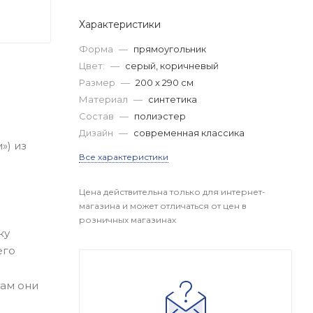
Характеристики
Форма
—
прямоугольник
Цвет:
—
серый, коричневый
Размер
—
200 x 290 см
Материал
—
синтетика
Состав
—
полиэстер
Дизайн
—
современная классика
») из
Все характеристики
Цена действительна только для интернет-
магазина и может отличаться от цен в
розничных магазинах
ку
его
лам они