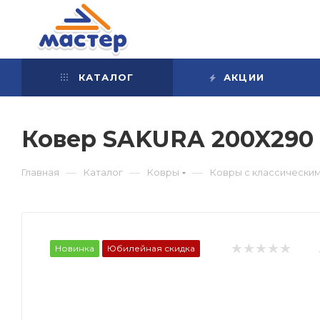
КАТАЛОГ
АКЦИИ
Ковер SAKURA 200X290
—
—
—
Главная
Каталог
Ковры
Ковры с классически
Новинка
Юбилейная скидка