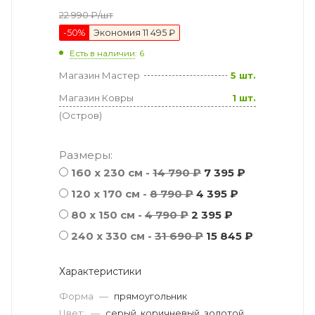
22 990
₽
/шт
-
50
%
Экономия
11 495 ₽
Есть в наличии
: 6
Магазин Мастер
5 шт.
Магазин Ковры
1 шт.
(Остров)
Размеры:
160 x 230 см -
14 790 ₽
7 395 ₽
120 x 170 см -
8 790 ₽
4 395 ₽
80 x 150 см -
4 790 ₽
2 395 ₽
240 x 330 см -
31 690 ₽
15 845 ₽
Характеристики
Форма
—
прямоугольник
Цвет:
—
серый, коричневый, золотой