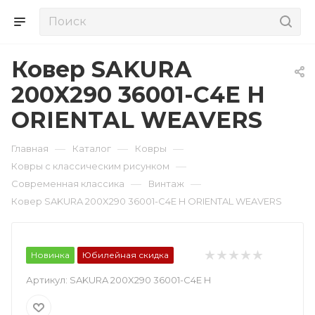
Ковер SAKURA
200X290 36001-C4E H
ORIENTAL WEAVERS
—
—
—
Главная
Каталог
Ковры
—
Ковры с классическим рисунком
—
—
Современная классика
Винтаж
Ковер SAKURA 200X290 36001-C4E H ORIENTAL WEAVERS
Новинка
Юбилейная скидка
Артикул:
SAKURA 200X290 36001-C4E H