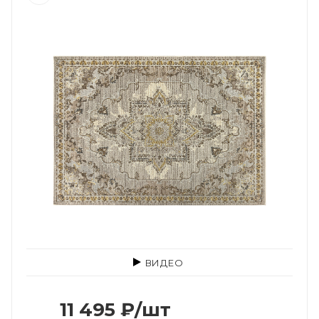
ВИДЕО
11 495
₽
/шт