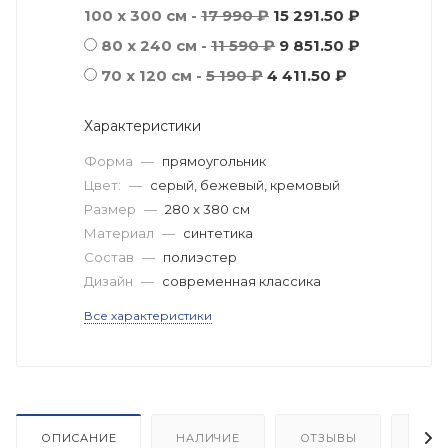
100 x 300 см -
17 990 ₽
15 291.50 ₽
80 x 240 см -
11 590 ₽
9 851.50 ₽
70 х 120 см -
5 190 ₽
4 411.50 ₽
Характеристики
Форма
—
прямоугольник
Цвет:
—
серый, бежевый, кремовый
Размер
—
280 x 380 см
Материал
—
синтетика
Состав
—
полиэстер
Дизайн
—
современная классика
Все характеристики
ОПИСАНИЕ
НАЛИЧИЕ
ОТЗЫВЫ
КАК