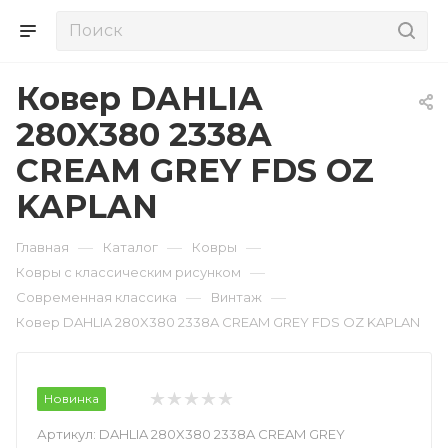
Ковер DAHLIA
280X380 2338A
CREAM GREY FDS OZ
KAPLAN
—
—
—
Главная
Каталог
Ковры
—
Ковры с классическим рисунком
—
—
Современная классика
Винтаж
Ковер DAHLIA 280X380 2338A CREAM GREY FDS OZ KAPLAN
Новинка
Артикул:
DAHLIA 280X380 2338A CREAM GREY