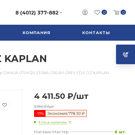
0
0
8 (4012) 377-882
КОМПАНИЯ
КОНТАКТЫ
Z KAPLAN
р DAHLIA 070X120 2338A CREAM GREY FDS OZ KAPLAN
4 411.50
₽
/шт
5 190
₽
/шт
-
15
%
Экономия
778.50 ₽
Есть в наличии
: 11
Магазин Мастер
6 шт.