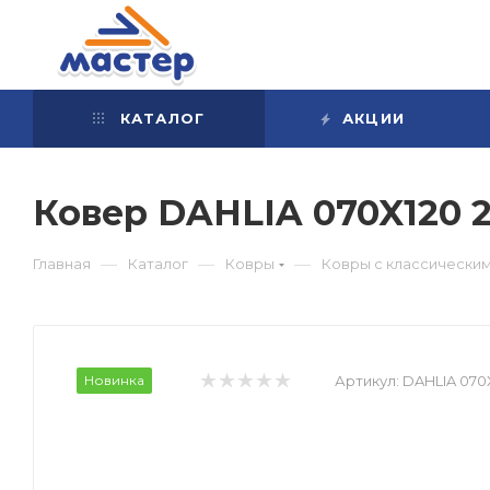
КАТАЛОГ
АКЦИИ
Ковер DAHLIA 070X120
—
—
—
Главная
Каталог
Ковры
Ковры с классически
Новинка
Артикул:
DAHLIA 070