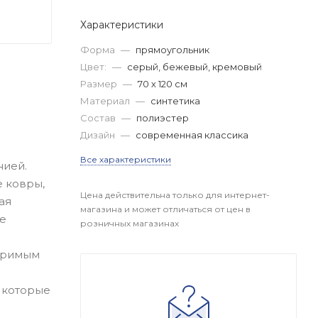
Характеристики
Форма
—
прямоугольник
Цвет:
—
серый, бежевый, кремовый
Размер
—
70 х 120 см
Материал
—
синтетика
Состав
—
полиэстер
Дизайн
—
современная классика
Все характеристики
нией.
е ковры,
Цена действительна только для интернет-
ая
магазина и может отличаться от цен в
ие
розничных магазинах
торимым
 которые