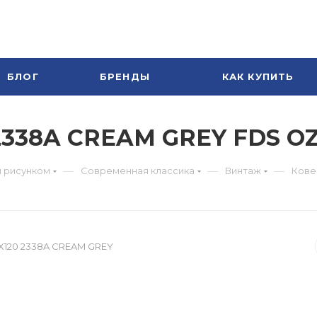
БЛОГ
БРЕНДЫ
КАК КУПИТЬ
 2338A CREAM GREY FDS O
—
—
—
м рисунком
Современная классика
Винтаж
Кове
X120 2338A CREAM GREY