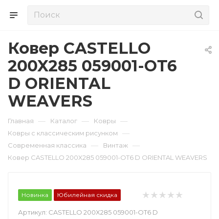
Ковер CASTELLO
200X285 059001-OT6
D ORIENTAL
WEAVERS
—
—
—
Главная
Каталог
Ковры
—
Ковры с классическим рисунком
—
—
Современная классика
Винтаж
Ковер CASTELLO 200X285 059001-OT6 D ORIENTAL WEAVERS
Новинка
Юбилейная скидка
Артикул:
CASTELLO 200X285 059001-OT6 D