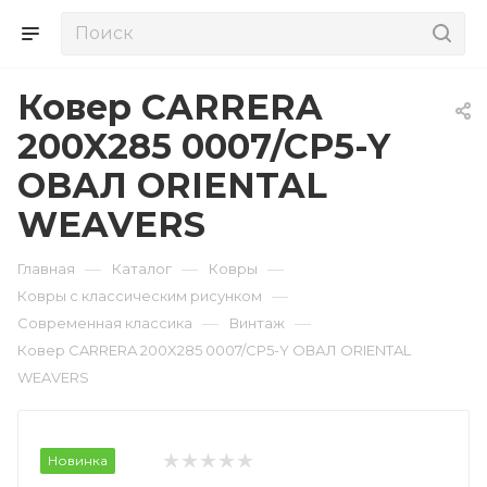
Ковер CARRERA
200X285 0007/CP5-Y
ОВАЛ ORIENTAL
WEAVERS
—
—
—
Главная
Каталог
Ковры
—
Ковры с классическим рисунком
—
—
Современная классика
Винтаж
Ковер CARRERA 200X285 0007/CP5-Y ОВАЛ ORIENTAL
WEAVERS
Новинка