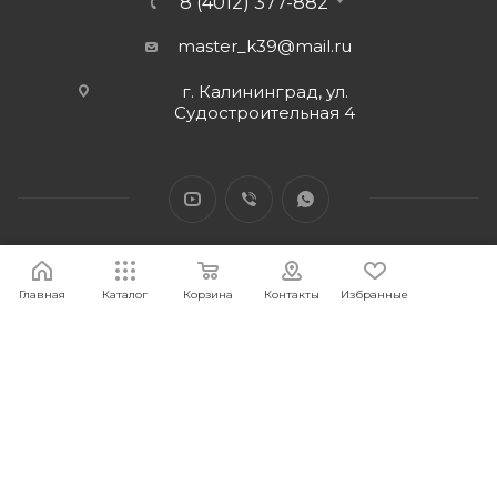
8 (4012) 377-882
master_k39@mail.ru
г. Калининград, ул.
Судостроительная 4
Главная
Каталог
Корзина
Контакты
Избранные
2026 © Интернет-магазин МАСТЕР39 предоставит свои
торговые интернет-площадки для продажи товаров
строительного и бытового назначения и сопутствующие им.