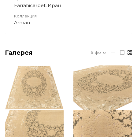
Farrahicarpet, Иран
Коллекция
Arman
Галерея
6
фото
—