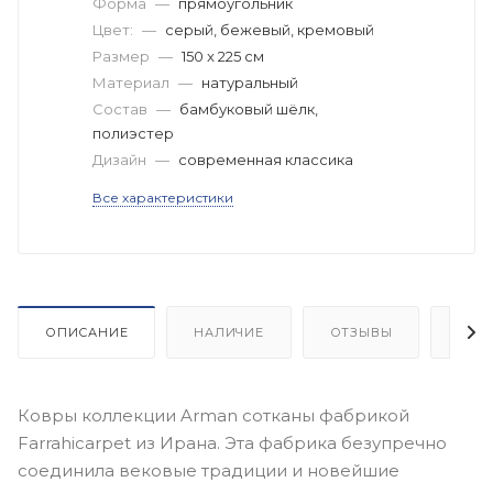
Форма
—
прямоугольник
Цвет:
—
серый, бежевый, кремовый
Размер
—
150 x 225 см
Материал
—
натуральный
Состав
—
бамбуковый шёлк,
полиэстер
Дизайн
—
современная классика
Все характеристики
ОПИСАНИЕ
НАЛИЧИЕ
ОТЗЫВЫ
КАК
Ковры коллекции Arman сотканы фабрикой
Farrahicarpet из Ирана. Эта фабрика безупречно
соединила вековые традиции и новейшие