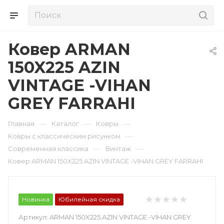
Ковер ARMAN
150X225 AZIN
VINTAGE -VIHAN
GREY FARRAHI
—
—
—
Главная
Каталог
Ковры
—
Ковры с классическим рисунком
—
—
Современная классика
Винтаж
Ковер ARMAN 150X225 AZIN VINTAGE -VIHAN GREY FARRAHI
Новинка
Юбилейная скидка
Артикул:
ARMAN 150X225 AZIN VINTAGE -VIHAN GREY