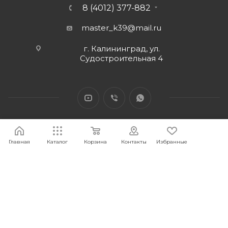
8 (4012) 377-882
master_k39@mail.ru
г. Калининград, ул.
Судостроительная 4
Главная
Каталог
Корзина
Контакты
Избранные
2026 © Интернет-магазин МАСТЕР39 предоставит свои
торговые интернет-площадки для продажи товаров
строительного и бытового назначения и сопутствующие им.