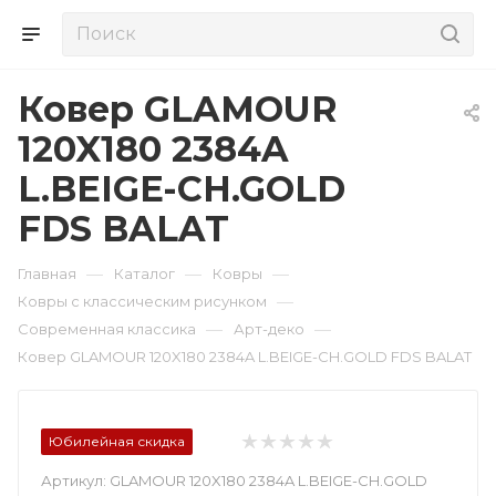
Ковер GLAMOUR
120X180 2384A
L.BEIGE-CH.GOLD
FDS BALAT
—
—
—
Главная
Каталог
Ковры
—
Ковры с классическим рисунком
—
—
Современная классика
Арт-деко
Ковер GLAMOUR 120X180 2384A L.BEIGE-CH.GOLD FDS BALAT
Юбилейная скидка
Артикул:
GLAMOUR 120X180 2384A L.BEIGE-CH.GOLD