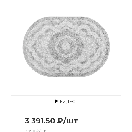
ВИДЕО
3 391.50
₽
/шт
3 990
₽
/шт