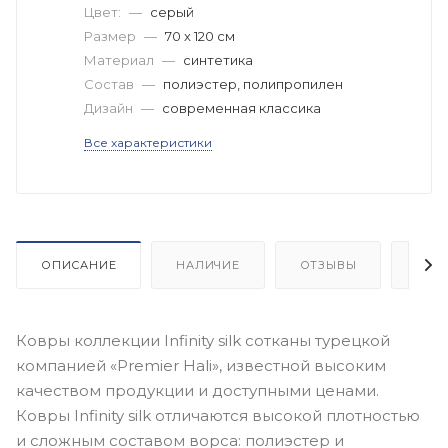
Цвет:
—
серый
Размер
—
70 х 120 см
Материал
—
синтетика
Состав
—
полиэстер, полипропилен
Дизайн
—
современная классика
Все характеристики
ОПИСАНИЕ
НАЛИЧИЕ
ОТЗЫВЫ
КАК
Ковры коллекции Infinity silk сотканы турецкой
компанией «Premier Hali», известной высоким
качеством продукции и доступными ценами.
Ковры Infinity silk отличаются высокой плотностью
и сложным составом ворса: полиэстер и