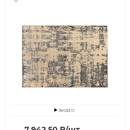
ВИДЕО
7 942.50
₽
/шт