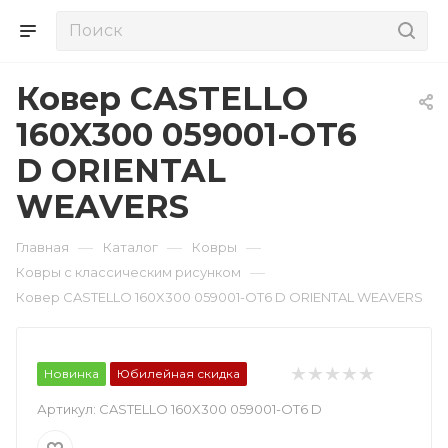
Ковер CASTELLO
160X300 059001-OT6
D ORIENTAL
WEAVERS
—
—
—
Главная
Каталог
Ковры
—
Ковры с классическим рисунком
Ковер CASTELLO 160X300 059001-OT6 D ORIENTAL WEAVERS
Новинка
Юбилейная скидка
Артикул:
CASTELLO 160X300 059001-OT6 D