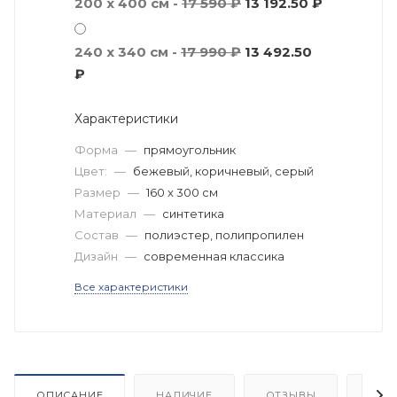
200 x 400 см -
17 590 ₽
13 192.50 ₽
240 x 340 см -
17 990 ₽
13 492.50
₽
Характеристики
Форма
—
прямоугольник
Цвет:
—
бежевый, коричневый, серый
Размер
—
160 x 300 см
Материал
—
синтетика
Состав
—
полиэстер, полипропилен
Дизайн
—
современная классика
Все характеристики
ОПИСАНИЕ
НАЛИЧИЕ
ОТЗЫВЫ
КАК