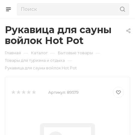
Рукавица для сауны
войлок Hot Pot
—
—
—
Главная
Каталог
Бытовые товары
—
Товары для туризма и отдыха
Рукавица для сауны войлок Hot Pot
Артикул:
89579