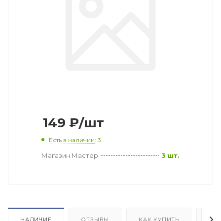
149
₽
/шт
Есть в наличии
: 3
Магазин Мастер
3 шт.
НАЛИЧИЕ
ОТЗЫВЫ
КАК КУПИТЬ
ОП