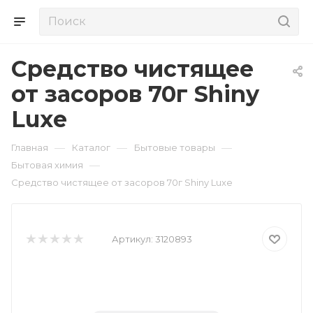
Средство чистящее
от засоров 70г Shiny
Luxe
—
—
—
Главная
Каталог
Бытовые товары
—
Бытовая химия
Средство чистящее от засоров 70г Shiny Luxe
Артикул:
3120893